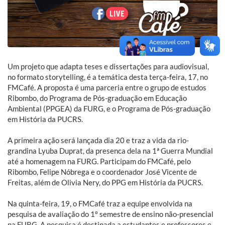
Um projeto que adapta teses e dissertações para audiovisual,
no formato storytelling, é a temática desta terça-feira, 17, no
FMCafé. A proposta é uma parceria entre o grupo de estudos
Ribombo, do Programa de Pós-graduação em Educação
Ambiental (PPGEA) da FURG, e o Programa de Pós-graduação
em História da PUCRS.
A primeira ação será lançada dia 20 e traz a vida da rio-
grandina Lyuba Duprat, da presenca dela na 1ª Guerra Mundial
até a homenagem na FURG. Participam do FMCafé, pelo
Ribombo, Felipe Nóbrega e o coordenador José Vicente de
Freitas, além de Olivia Nery, do PPG em História da PUCRS.
Na quinta-feira, 19, o FMCafé traz a equipe envolvida na
pesquisa de avaliação do 1º semestre de ensino não-presencial
na FURG. A pesquisa é destinada a estudantes e professores e