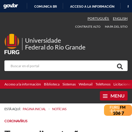
COMUNICA BR
ACCESO A LA INFORMACIÓN
PA
IR
PORTUGUÊS
ENGLISH
AL
CONTRASTE ALTO
MAPA DEL SITIO
CONTENIDO
Universidade
Federal do Rio Grande
Acceso a la información
Biblioteca
Sistemas
Webmail
Teléfonos
Licitaciones
MENU
>
ESTÁ AQUÍ:
PAGINA INICIAL
NOTÍCIAS
CORONAVÍRUS