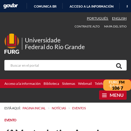
COMUNICA BR
ACCESO A LA INFORMACIÓN
PA
IR
PORTUGUÊS
ENGLISH
AL
CONTRASTE ALTO
MAPA DEL SITIO
CONTENIDO
Universidade
Federal do Rio Grande
Acceso a la información
Biblioteca
Sistemas
Webmail
Teléfonos
Licitaciones
MENU
>
>
ESTÁ AQUÍ:
PAGINA INICIAL
NOTÍCIAS
EVENTOS
EVENTO