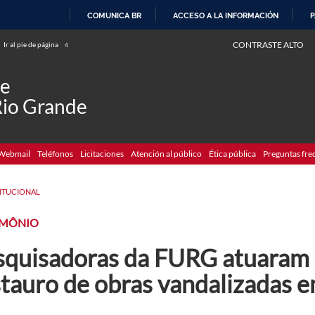
COMUNICA BR
ACCESO A LA INFORMACIÓN
P
IR
CONTRASTE ALTO
Ir al pie de página
4
AL
CONTENIDO
de
Rio Grande
Webmail
Teléfonos
Licitaciones
Atención al público
Ética pública
Preguntas fre
TITUCIONAL
IMÔNIO
squisadoras da FURG atuaram 
stauro de obras vandalizadas 