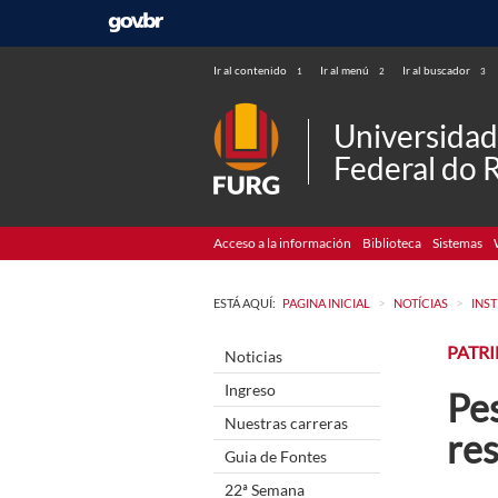
Ir al contenido
Ir al menú
Ir al buscador
1
2
3
Universida
Federal do 
Acceso a la información
Biblioteca
Sistemas
>
>
ESTÁ AQUÍ:
PAGINA INICIAL
NOTÍCIAS
INS
PATR
Noticias
Ingreso
Pe
Nuestras carreras
re
Guia de Fontes
22ª Semana