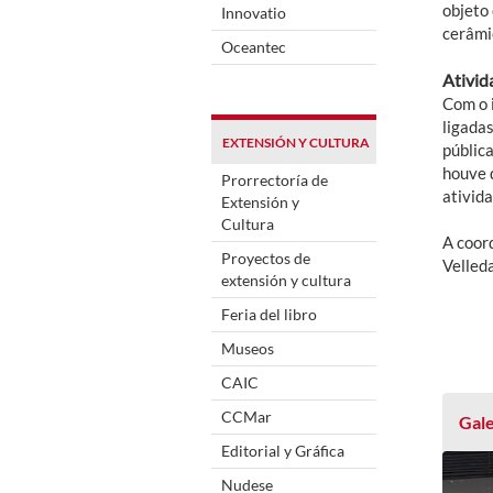
objeto
Innovatio
cerâmi
Oceantec
Ativid
Com o i
ligada
EXTENSIÓN Y CULTURA
pública
houve 
Prorrectoría de
ativida
Extensión y
Cultura
A coor
Proyectos de
Velled
extensión y cultura
Feria del libro
Museos
CAIC
CCMar
Gale
Editorial y Gráfica
Nudese