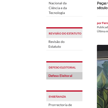
Peças 
Nacional da
século
Ciência e da
Tecnologia
por
Fern
Publica
Última m
REVISÃO DO ESTATUTO
Revisão do
Estatuto
DEFESO ELEITORAL
Defeso Eleitoral
ENSEÑANZA
Prorrectoría de