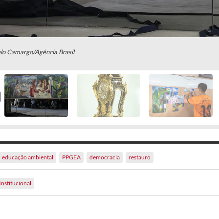
lo Camargo/Agência Brasil
educação ambiental
PPGEA
democracia
restauro
Institucional