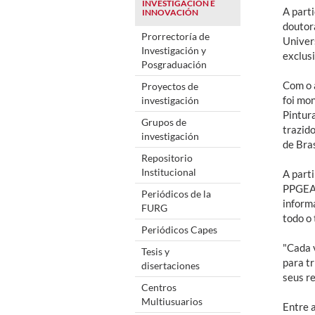
INVESTIGACIÓN E
A part
INNOVACIÓN
doutor
Prorrectoría de
Univer
Investigación y
exclus
Posgraduación
Com o a
Proyectos de
foi mo
investigación
Pintur
Grupos de
trazido
investigación
de Bra
Repositorio
Institucional
A parti
PPGEA/
Periódicos de la
inform
FURG
todo o 
Periódicos Capes
"Cada 
Tesis y
para tr
disertaciones
seus r
Centros
Multiusuarios
Entre 