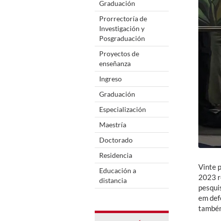
Graduación
Prorrectoría de
Investigación y
Posgraduación
Proyectos de
enseñanza
Ingreso
Graduación
Especialización
Maestría
Doctorado
Residencia
Vinte 
Educación a
2023 r
distancia
pesqui
em def
também