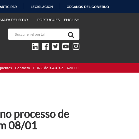
ARTICIPAR
LEGISLACIÓN
ÓRGANOS DEL GOBIERNO
MAPA DEL SITIO
PORTUGUÊS
ENGLISH
quentes
Contacto
FURG de la A a la Z
AVA FURG
no processo de
em 08/01