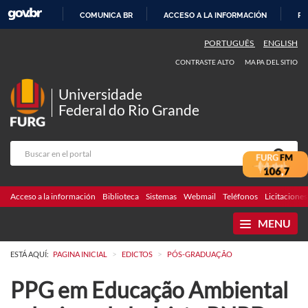
COMUNICA BR
ACCESO A LA INFORMACIÓN
PA
IR
PORTUGUÊS
ENGLISH
AL
CONTRASTE ALTO
MAPA DEL SITIO
CONTENIDO
Universidade
Federal do Rio Grande
Acceso a la información
Biblioteca
Sistemas
Webmail
Teléfonos
Licitaciones
MENU
>
>
ESTÁ AQUÍ:
PAGINA INICIAL
EDICTOS
PÓS-GRADUAÇÃO
PPG em Educação Ambiental