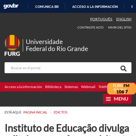
COMUNICA BR
ACCESO A LA INFORMACIÓN
PA
IR
PORTUGUÊS
ENGLISH
AL
CONTRASTE ALTO
MAPA DEL SITIO
CONTENIDO
Universidade
Federal do Rio Grande
Acceso a la información
Biblioteca
Sistemas
Webmail
Teléfonos
Licitaciones
MENU
>
ESTÁ AQUÍ:
PAGINA INICIAL
EDICTOS
Instituto de Educação divulga