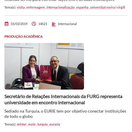
Tema(s):
visita
,
enfermagem
,
internacionalização
,
espanha
,
universitat rovira i virgili
01/03/2019
14h21
Internacional
PRODUÇÃO ACADÊMICA
Secretário de Relações Internacionais da FURG representa
universidade em encontro internacional
Sediado na Turquia, o EURIE tem por objetivo conectar instituições
de todo o globo
Tema(s):
reinter
,
eurie
,
turquia
,
eurasia