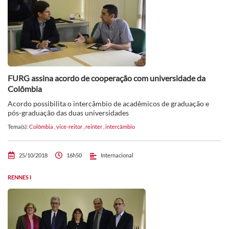
FURG assina acordo de cooperação com universidade da
Colômbia
Acordo possibilita o intercâmbio de acadêmicos de graduação e
pós-graduação das duas universidades
Tema(s):
Colômbia
,
vice-reitor
,
reinter
,
intercâmbio
25/10/2018
16h50
Internacional
RENNES I