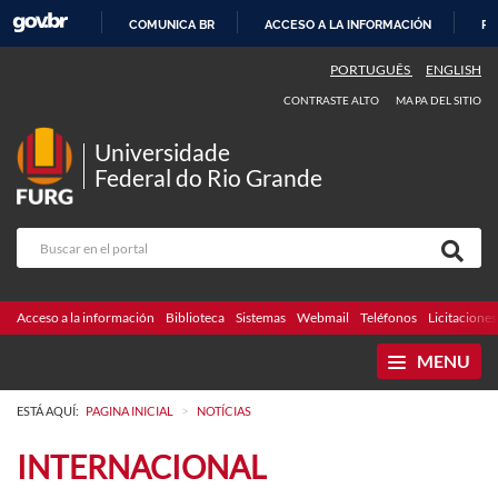
COMUNICA BR
ACCESO A LA INFORMACIÓN
PA
IR
PORTUGUÊS
ENGLISH
AL
CONTRASTE ALTO
MAPA DEL SITIO
CONTENIDO
Universidade
Federal do Rio Grande
Acceso a la información
Biblioteca
Sistemas
Webmail
Teléfonos
Licitaciones
MENU
>
ESTÁ AQUÍ:
PAGINA INICIAL
NOTÍCIAS
INTERNACIONAL