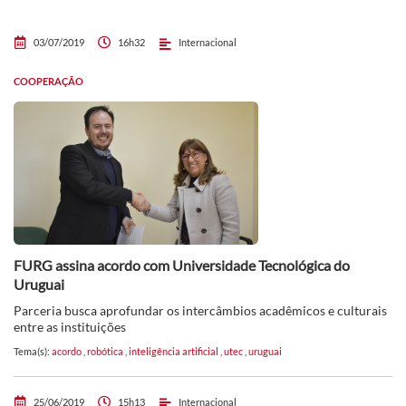
03/07/2019
16h32
Internacional
COOPERAÇÃO
FURG assina acordo com Universidade Tecnológica do
Uruguai
Parceria busca aprofundar os intercâmbios acadêmicos e culturais
entre as instituições
Tema(s):
acordo
,
robótica
,
inteligência artificial
,
utec
,
uruguai
25/06/2019
15h13
Internacional