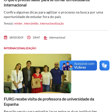
internacional
Confira algumas dicas para agilizar o processo na busca por uma
oportunidade de estudar fora do país
Tema(s):
reinter
,
intercâmbio
,
internacionalização
18/03/2019
15h47
Internacional
INTERNACIONALIZAÇÃO
FURG recebe visita de professora de universidade da
Espanha
Reunião serviu para estreitar laços entre as duas instituições