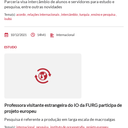
Parceria visa intercâmbio de alunos e servidores para estudo e
pesquisa, entre outras novidades
Tema(s):
acordo
,
relações internacionais
,
intercâmbio
,
turquia
,
ensino e pesquisa
,
isubü
10/12/2021
14h41
Internacional
ESTUDO
Professora visitante estrangeira do IO da FURG participa de
projeto europeu
Pesquisa é referente a produção em larga escala de macroalgas
Tema(s):
internacional
,
pesquisa
,
instituto de oceanografia
,
projeto europeu