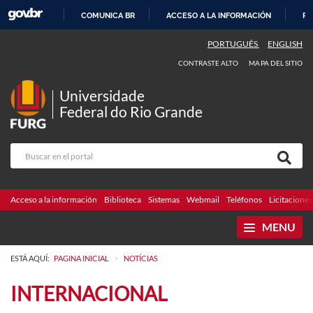
COMUNICA BR
ACCESO A LA INFORMACIÓN
PA
IR
PORTUGUÊS
ENGLISH
AL
CONTRASTE ALTO
MAPA DEL SITIO
CONTENIDO
Universidade
Federal do Rio Grande
Acceso a la información
Biblioteca
Sistemas
Webmail
Teléfonos
Licitaciones
MENU
>
ESTÁ AQUÍ:
PAGINA INICIAL
NOTÍCIAS
INTERNACIONAL