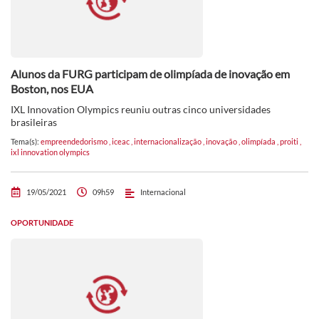
Alunos da FURG participam de olimpíada de inovação em
Boston, nos EUA
IXL Innovation Olympics reuniu outras cinco universidades
brasileiras
Tema(s):
empreendedorismo
,
iceac
,
internacionalização
,
inovação
,
olimpíada
,
proiti
,
ixl innovation olympics
19/05/2021
09h59
Internacional
OPORTUNIDADE