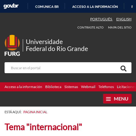
COMUNICA BR
ACCESO A LA INFORMACIÓN
PA
IR
PORTUGUÊS
ENGLISH
AL
CONTRASTE ALTO
MAPA DEL SITIO
CONTENIDO
Universidade
Federal do Rio Grande
Acceso a la información
Biblioteca
Sistemas
Webmail
Teléfonos
Licitaciones
MENU
ESTÁ AQUÍ:
PAGINA INICIAL
Tema "internacional"