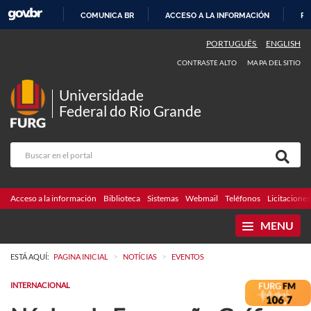
COMUNICA BR
ACCESO A LA INFORMACIÓN
PA
IR
PORTUGUÊS
ENGLISH
AL
CONTRASTE ALTO
MAPA DEL SITIO
CONTENIDO
Universidade
Federal do Rio Grande
Acceso a la información
Biblioteca
Sistemas
Webmail
Teléfonos
Licitaciones
MENU
>
>
ESTÁ AQUÍ:
PAGINA INICIAL
NOTÍCIAS
EVENTOS
INTERNACIONAL