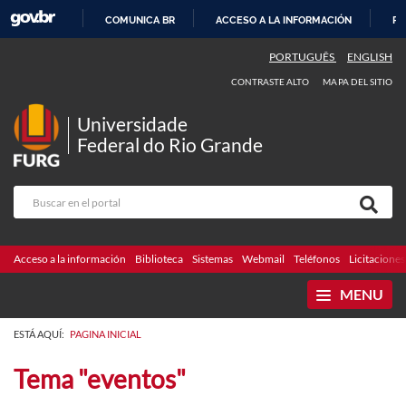
COMUNICA BR
ACCESO A LA INFORMACIÓN
PA
IR
PORTUGUÊS
ENGLISH
AL
CONTRASTE ALTO
MAPA DEL SITIO
CONTENIDO
Universidade
Federal do Rio Grande
Acceso a la información
Biblioteca
Sistemas
Webmail
Teléfonos
Licitaciones
MENU
ESTÁ AQUÍ:
PAGINA INICIAL
Tema "eventos"