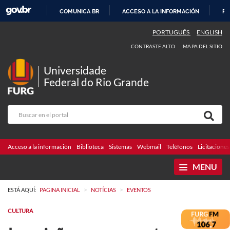
COMUNICA BR
ACCESO A LA INFORMACIÓN
PA
IR
PORTUGUÊS
ENGLISH
AL
CONTRASTE ALTO
MAPA DEL SITIO
CONTENIDO
Universidade
Federal do Rio Grande
Acceso a la información
Biblioteca
Sistemas
Webmail
Teléfonos
Licitaciones
MENU
>
>
ESTÁ AQUÍ:
PAGINA INICIAL
NOTÍCIAS
EVENTOS
CULTURA