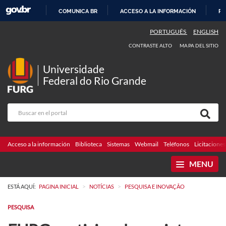
COMUNICA BR
ACCESO A LA INFORMACIÓN
PA
IR
PORTUGUÊS
ENGLISH
AL
CONTRASTE ALTO
MAPA DEL SITIO
CONTENIDO
Universidade
Federal do Rio Grande
Acceso a la información
Biblioteca
Sistemas
Webmail
Teléfonos
Licitaciones
MENU
>
>
ESTÁ AQUÍ:
PAGINA INICIAL
NOTÍCIAS
PESQUISA E INOVAÇÃO
PESQUISA