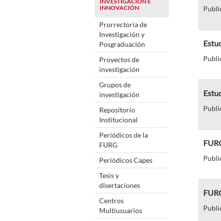
INVESTIGACIÓN E
INNOVACIÓN
Publi
Prorrectoría de
Investigación y
Estud
Posgraduación
Publi
Proyectos de
investigación
Grupos de
Estu
investigación
Publi
Repositorio
Institucional
Periódicos de la
FURG
FURG
Publi
Periódicos Capes
Tesis y
disertaciones
FURG 
Centros
Publi
Multiusuarios