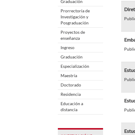
Graduación
Dire
Prorrectoría de
Investigación y
Publi
Posgraduación
Proyectos de
enseñanza
Emba
Ingreso
Publi
Graduación
Especialización
Estu
Maestría
Publi
Doctorado
Residencia
Estud
Educación a
distancia
Publi
Estu