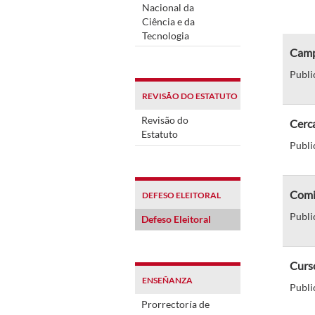
Nacional da
Ciência e da
Tecnologia
Campu
Publi
REVISÃO DO ESTATUTO
Revisão do
Cerca
Estatuto
Publi
Comi
DEFESO ELEITORAL
Publi
Defeso Eleitoral
Curso
ENSEÑANZA
Publi
Prorrectoría de