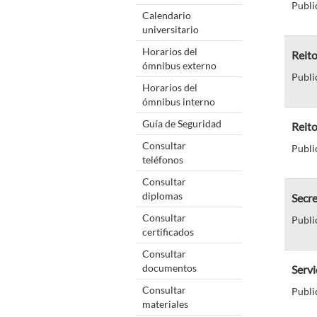
Publi
Calendario
universitario
Horarios del
Reito
ómnibus externo
Publi
Horarios del
ómnibus interno
Guía de Seguridad
Reit
Consultar
Publi
teléfonos
Consultar
diplomas
Secr
Consultar
Publi
certificados
Consultar
documentos
Servi
Consultar
Publi
materiales