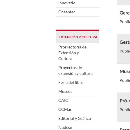
Innovatio
Oceantec
Geren
Publi
EXTENSIÓN Y CULTURA
Gest
Prorrectoría de
Publi
Extensión y
Cultura
Proyectos de
Muse
extensión y cultura
Publi
Feria del libro
Museos
CAIC
Pró-r
CCMar
Publi
Editorial y Gráfica
Nudese
Proge