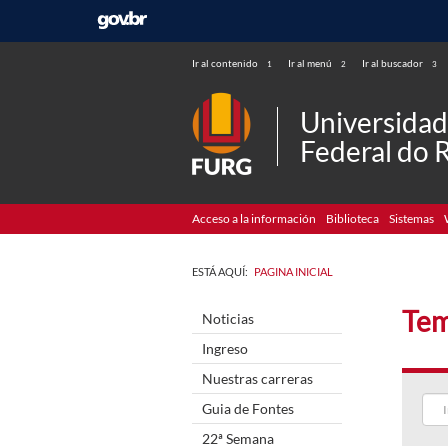
Ir al contenido
Ir al menú
Ir al buscador
1
2
3
Universida
Federal do 
Acceso a la información
Biblioteca
Sistemas
ESTÁ AQUÍ:
PAGINA INICIAL
Tem
Noticias
Ingreso
Nuestras carreras
Guia de Fontes
22ª Semana