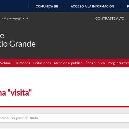
COMUNICA BR
ACCESO A LA INFORMACIÓN
P
IR
CONTRASTE ALTO
Ir al pie de página
4
AL
CONTENIDO
de
Rio Grande
Webmail
Teléfonos
Licitaciones
Atención al público
Ética pública
Preguntas fre
a "visita"