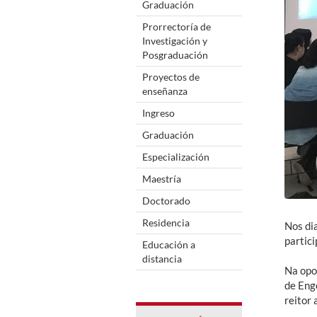
Graduación
Prorrectoría de
Investigación y
Posgraduación
Proyectos de
enseñanza
Ingreso
Graduación
Especialización
Maestría
Doctorado
Residencia
Nos di
partic
Educación a
distancia
Na opo
de Eng
reitor