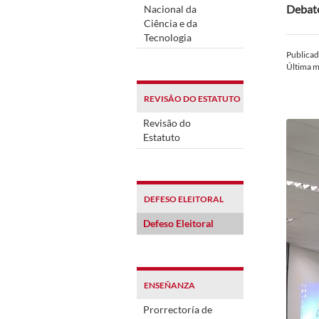
Debate
Nacional da
Ciência e da
Tecnologia
Publica
Última m
REVISÃO DO ESTATUTO
Revisão do
Estatuto
DEFESO ELEITORAL
Defeso Eleitoral
ENSEÑANZA
Prorrectoría de