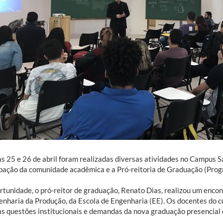
as 25 e 26 de abril foram realizadas diversas atividades no Campus 
ipação da comunidade acadêmica e a Pró-reitoria de Graduação (Prog
rtunidade, o pró-reitor de graduação, Renato Dias, realizou um enco
enharia da Produção, da Escola de Engenharia (EE). Os docentes do 
 as questões institucionais e demandas da nova graduação presencial