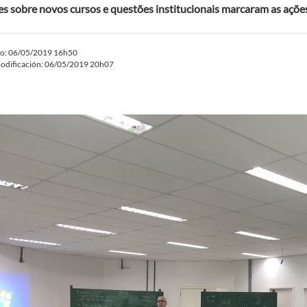
s sobre novos cursos e questões institucionais marcaram as ações
do: 06/05/2019 16h50
odificación: 06/05/2019 20h07