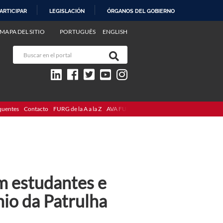
ARTICIPAR
LEGISLACIÓN
ÓRGANOS DEL GOBIERNO
MAPA DEL SITIO
PORTUGUÊS
ENGLISH
quentes
Contacto
FURG de la A a la Z
AVA FURG
m estudantes e
io da Patrulha