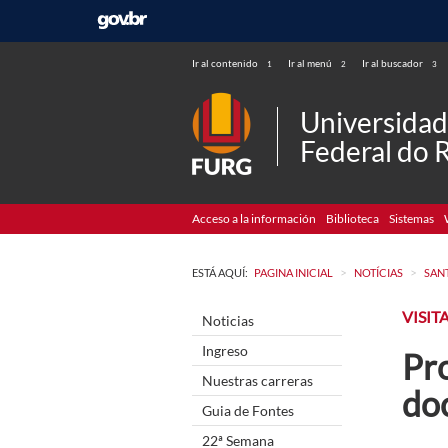
Ir al contenido
Ir al menú
Ir al buscador
1
2
3
Universida
Federal do 
Acceso a la información
Biblioteca
Sistemas
>
>
ESTÁ AQUÍ:
PAGINA INICIAL
NOTÍCIAS
SAN
VISIT
Noticias
Ingreso
Pr
Nuestras carreras
do
Guia de Fontes
22ª Semana