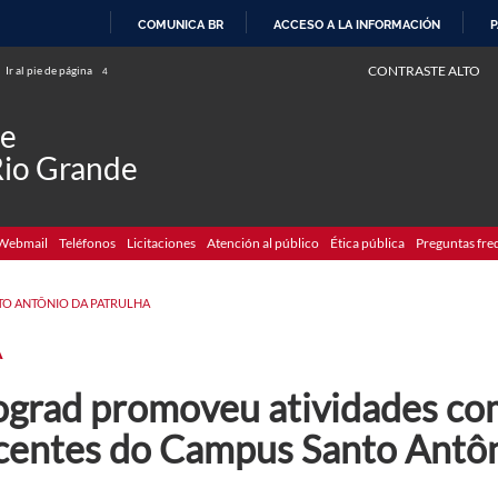
COMUNICA BR
ACCESO A LA INFORMACIÓN
P
IR
CONTRASTE ALTO
Ir al pie de página
4
AL
CONTENIDO
de
Rio Grande
Webmail
Teléfonos
Licitaciones
Atención al público
Ética pública
Preguntas fre
TO ANTÔNIO DA PATRULHA
A
ograd promoveu atividades co
centes do Campus Santo Antôn