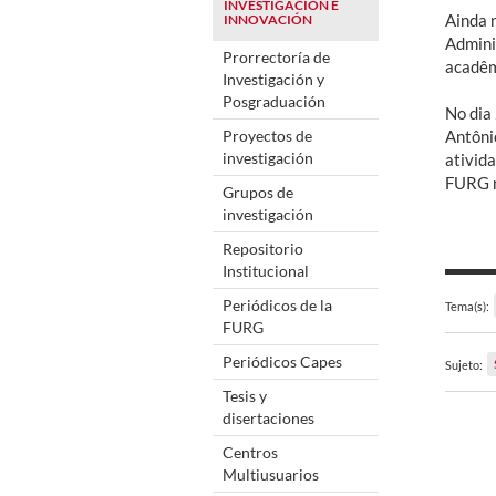
INVESTIGACIÓN E
Ainda 
INNOVACIÓN
Admini
Prorrectoría de
acadêmi
Investigación y
Posgraduación
No dia
Proyectos de
Antôni
investigación
ativid
FURG n
Grupos de
investigación
Repositorio
Institucional
Periódicos de la
Tema(s):
FURG
Periódicos Capes
Sujeto:
Tesis y
disertaciones
Centros
Multiusuarios