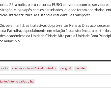
no dia 25, à noite, o pró-reitor da FURG conversou com os servidore
stração, e logo após com os estudantes, quando foram abordadas, en
cas, infraestrutura, assistência estudantil e transporte.
 26, pela manhã, as tratativas do pró-reitor Renato Dias acontecera
o da Patrulha, especialmente em relação à transferência, a partir do
ades acadêmicas da Unidade Cidade Alta para a Unidade Bom Princípi
o município.
visita
campus santo antônio da patrulha
prograd
debates
Santo Antônio da Patrulha