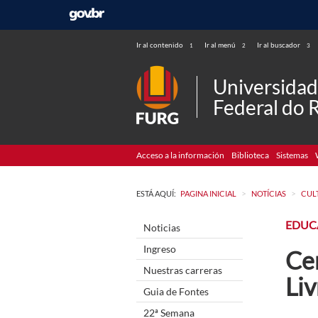
Ir al contenido
Ir al menú
Ir al buscador
1
2
3
Universida
Federal do 
Acceso a la información
Biblioteca
Sistemas
>
>
ESTÁ AQUÍ:
PAGINA INICIAL
NOTÍCIAS
CUL
EDUC
Noticias
Ingreso
Cer
Nuestras carreras
Liv
Guia de Fontes
22ª Semana