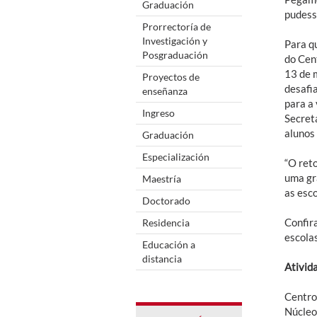
Graduación
pudess
Prorrectoría de
Investigación y
Para qu
Posgraduación
do Cent
13 de 
Proyectos de
desafi
enseñanza
para a
Ingreso
Secret
alunos
Graduación
Especialización
“O ret
uma gr
Maestría
as esc
Doctorado
Confir
Residencia
escolas
Educación a
distancia
Ativid
Centro
Núcleo