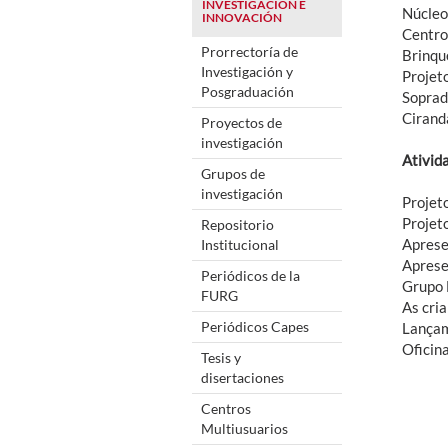
INVESTIGACIÓN E
Núcleo
INNOVACIÓN
Centro
Prorrectoría de
Brinqu
Investigación y
Projet
Posgraduación
Soprad
Cirand
Proyectos de
investigación
Ativida
Grupos de
investigación
Projet
Projet
Repositorio
Aprese
Institucional
Aprese
Periódicos de la
Grupo 
FURG
As cri
Periódicos Capes
Lançam
Oficin
Tesis y
disertaciones
Centros
Multiusuarios