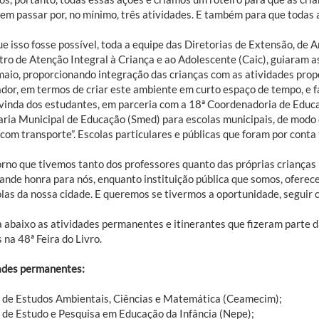
em passar por, no mínimo, três atividades. E também para que todas a
e isso fosse possível, toda a equipe das Diretorias de Extensão, de A
ro de Atenção Integral à Criança e ao Adolescente (Caic), guiaram as 
maio, proporcionando integração das crianças com as atividades propo
ador, em termos de criar este ambiente em curto espaço de tempo, e f
 vinda dos estudantes, em parceria com a 18ª Coordenadoria de Educa
aria Municipal de Educação (Smed) para escolas municipais, de modo
 com transporte”. Escolas particulares e públicas que foram por cont
orno que tivemos tanto dos professores quanto das próprias crianças n
ande honra para nós, enquanto instituição pública que somos, oferece
olas da nossa cidade. E queremos se tivermos a oportunidade, seguir 
a abaixo as atividades permanentes e itinerantes que fizeram parte
 na 48ª Feira do Livro.
ades permanentes:
 de Estudos Ambientais, Ciências e Matemática (Ceamecim);
 de Estudo e Pesquisa em Educação da Infância (Nepe);