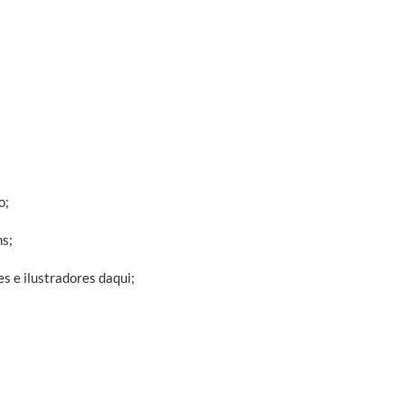
o;
ns;
s e ilustradores daqui;