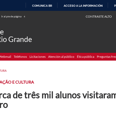
COMUNICA BR
ACCESO A LA INFORMACIÓN
P
IR
CONTRASTE ALTO
Ir al pie de página
4
AL
CONTENIDO
de
Rio Grande
Webmail
Teléfonos
Licitaciones
Atención al público
Ética pública
Preguntas fre
TURA
AÇÃO E CULTURA
ca de três mil alunos visitara
ro