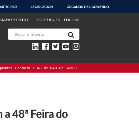
ARTICIPAR
LEGISLACIÓN
ÓRGANOS DEL GOBIERNO
MAPA DEL SITIO
PORTUGUÊS
ENGLISH
quentes
Contacto
FURG de la A a la Z
AVA FURG
m a 48ª Feira do