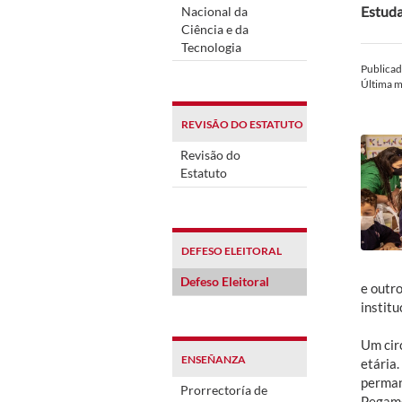
Estuda
Nacional da
Ciência e da
Tecnologia
Publica
Última m
REVISÃO DO ESTATUTO
Revisão do
Estatuto
DEFESO ELEITORAL
Defeso Eleitoral
e outr
institu
Um cir
ENSEÑANZA
etária.
perman
Prorrectoría de
Pegamo