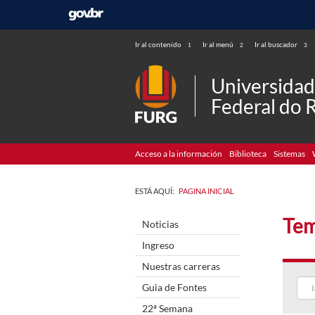
Ir al contenido
Ir al menú
Ir al buscador
1
2
3
Universida
Federal do 
Acceso a la información
Biblioteca
Sistemas
ESTÁ AQUÍ:
PAGINA INICIAL
Tema
Noticias
Ingreso
Nuestras carreras
Guia de Fontes
22ª Semana