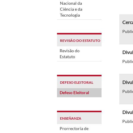
Nacional da
Ciência e da
Tecnologia
Cerca
Publi
REVISÃO DO ESTATUTO
Revisão do
Divul
Estatuto
Publi
Divul
DEFESO ELEITORAL
Publi
Defeso Eleitoral
Divul
ENSEÑANZA
Publi
Prorrectoría de