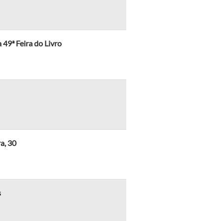
a 49ª Feira do Livro
a, 30
s