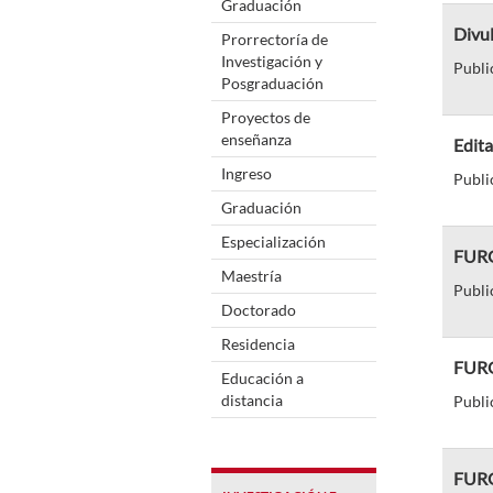
Graduación
Divul
Prorrectoría de
Investigación y
Publi
Posgraduación
Proyectos de
enseñanza
Edita
Ingreso
Publi
Graduación
Especialización
FURG 
Maestría
Publi
Doctorado
Residencia
FURG 
Educación a
distancia
Publi
FURG 