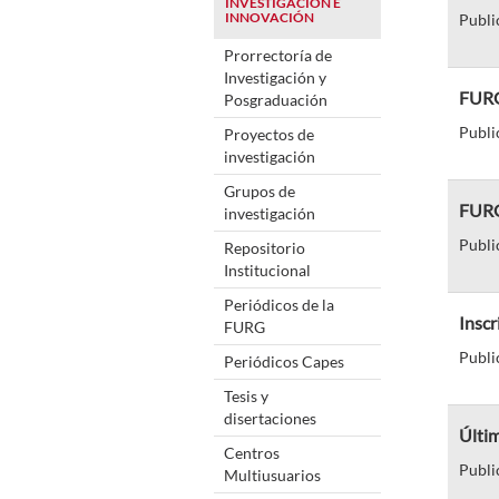
INVESTIGACIÓN E
INNOVACIÓN
Publi
Prorrectoría de
Investigación y
FURG 
Posgraduación
Publi
Proyectos de
investigación
Grupos de
FURG-
investigación
Publi
Repositorio
Institucional
Periódicos de la
Inscr
FURG
Publi
Periódicos Capes
Tesis y
disertaciones
Últim
Centros
Publi
Multiusuarios