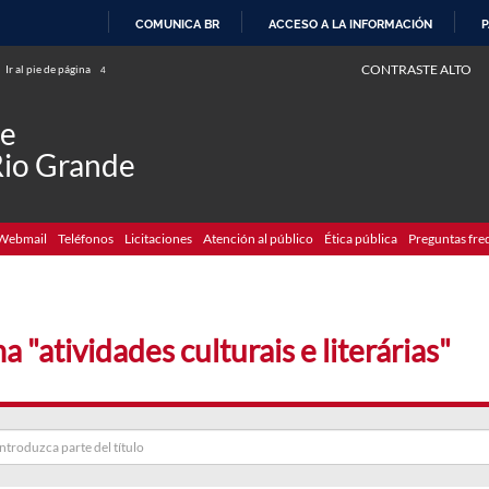
COMUNICA BR
ACCESO A LA INFORMACIÓN
P
IR
CONTRASTE ALTO
Ir al pie de página
4
AL
CONTENIDO
de
Rio Grande
Webmail
Teléfonos
Licitaciones
Atención al público
Ética pública
Preguntas fre
 "atividades culturais e literárias"