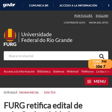
COMUNICA BR
ACCESO A LA INFORMACIÓN
PA
IR
PORTUGUÊS
ENGLISH
AL
CONTRASTE ALTO
MAPA DEL SITIO
CONTENIDO
Universidade
Federal do Rio Grande
Acceso a la información
Biblioteca
Sistemas
Webmail
Teléfonos
Licitaciones
MENU
>
ESTÁ AQUÍ:
PAGINA INICIAL
EDICTOS
FURG retifica edital de