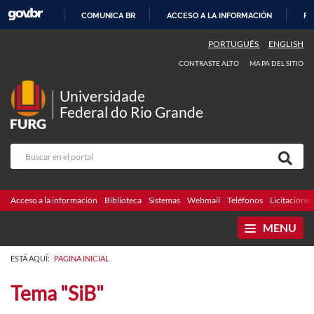
COMUNICA BR
ACCESO A LA INFORMACIÓN
PA
IR
PORTUGUÊS
ENGLISH
AL
CONTRASTE ALTO
MAPA DEL SITIO
CONTENIDO
Universidade
Federal do Rio Grande
Acceso a la información
Biblioteca
Sistemas
Webmail
Teléfonos
Licitaciones
MENU
ESTÁ AQUÍ:
PAGINA INICIAL
Tema "SiB"