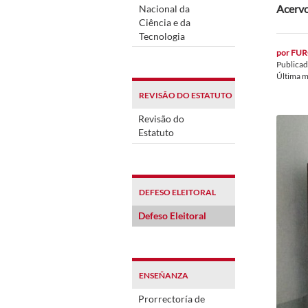
Acervo
Nacional da
Ciência e da
Tecnologia
por
FUR
Publica
Última m
REVISÃO DO ESTATUTO
Revisão do
Estatuto
DEFESO ELEITORAL
Defeso Eleitoral
ENSEÑANZA
Prorrectoría de