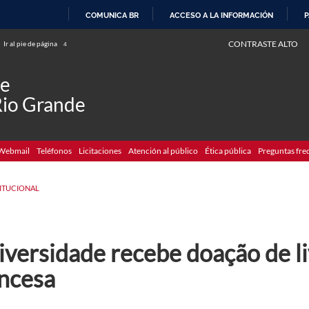
COMUNICA BR
ACCESO A LA INFORMACIÓN
P
IR
CONTRASTE ALTO
Ir al pie de página
4
AL
CONTENIDO
de
Rio Grande
Webmail
Teléfonos
Licitaciones
Atención al público
Ética pública
Preguntas fre
TITUCIONAL
versidade recebe doação de li
ancesa