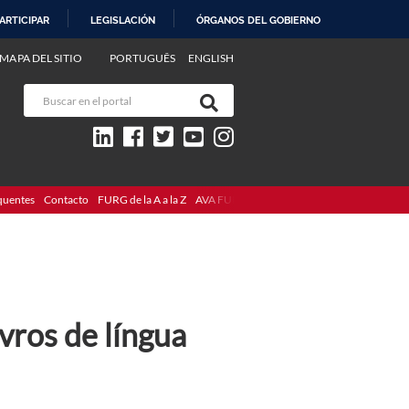
ARTICIPAR
LEGISLACIÓN
ÓRGANOS DEL GOBIERNO
MAPA DEL SITIO
PORTUGUÊS
ENGLISH
quentes
Contacto
FURG de la A a la Z
AVA FURG
vros de língua