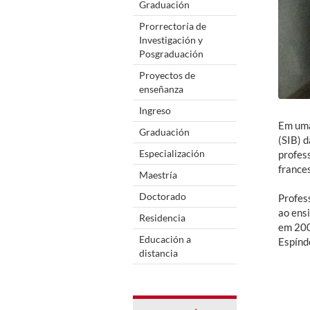
Graduación
Prorrectoría de
Investigación y
Posgraduación
Proyectos de
enseñanza
Ingreso
Em uma
Graduación
(SIB) 
Especialización
profes
france
Maestría
Doctorado
Profes
ao ens
Residencia
em 200
Educación a
Espínd
distancia