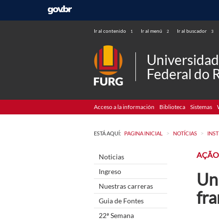
Ir al contenido
Ir al menú
Ir al buscador
1
2
3
Universida
Federal do 
Acceso a la información
Biblioteca
Sistemas
>
>
ESTÁ AQUÍ:
PAGINA INICIAL
NOTÍCIAS
INS
AÇÃO
Noticias
Ingreso
Uni
Nuestras carreras
fr
Guia de Fontes
22ª Semana