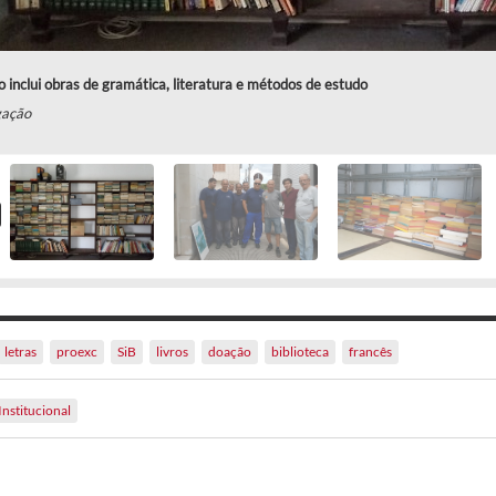
 inclui obras de gramática, literatura e métodos de estudo
gação
letras
proexc
SiB
livros
doação
biblioteca
francês
Institucional