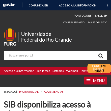
COMUNICA BR
ACCESO A LA INFORMACIÓN
PA
IR
PORTUGUÊS
ENGLISH
AL
CONTRASTE ALTO
MAPA DEL SITIO
CONTENIDO
Universidade
Federal do Rio Grande
Acceso a la información
Biblioteca
Sistemas
Webmail
Teléfonos
Licitaciones
MENU
>
ESTÁ AQUÍ:
PAGINA INICIAL
ADVERTENCIAS
SIB disponibiliza acesso à