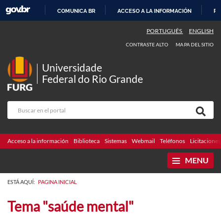
COMUNICA BR
ACCESO A LA INFORMACIÓN
PA
IR
PORTUGUÊS
ENGLISH
AL
CONTRASTE ALTO
MAPA DEL SITIO
CONTENIDO
Universidade
Federal do Rio Grande
Acceso a la información
Biblioteca
Sistemas
Webmail
Teléfonos
Licitaciones
MENU
ESTÁ AQUÍ:
PAGINA INICIAL
Tema "saúde mental"