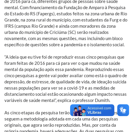
de 2016 para cá, diferentes grupos de pessoas sobre saúde
mental. Com financiamento da Fundação de Amparo à Pesquisa
do Estado do RS (Fapergs), estudos feitos na zona urbana de Rio
Grande, na zona rural do município, com estudantes da Furg e do
IFRS (campus Rio Grande) e ainda com moradores da zona
urbana do município de Criciúma (SC) serão realizados
novamente, com as mesmas questões, mas incluindo um bloco
específico de questões sobre a pandemia e o isolamento social.
“A ideia que eu tive foi de reproduzir essas cinco pesquisas que
foram feitas de 2016 para cá para ver o que mudou na saúde
mental da população após essa pandemia. Reproduzindo essas
cinco pesquisas a gente vai poder avaliar como está o quadro de
depressão, de estresse, de qualidade de vida, de ideação suicida
nessas populações para ver se a covid-19 e as medidas de
distanciamento social estão ocasionando algum impacto nessas
variáveis de saúde mental”, explica o professor Dumith.
As cinco etapas da pesquisa terão metodologias diferentes, pois
seguem a metodologia adotada em cada uma das pesquisas
originais, que agora serão reproduzidas. Mas, por conta da
própria pandemia, haverá adequações. As duas pesquisas com