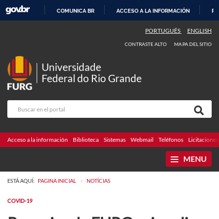
COMUNICA BR
ACCESO A LA INFORMACIÓN
PA
IR
PORTUGUÊS
ENGLISH
AL
CONTRASTE ALTO
MAPA DEL SITIO
CONTENIDO
Universidade
Federal do Rio Grande
Acceso a la información
Biblioteca
Sistemas
Webmail
Teléfonos
Licitaciones
MENU
>
ESTÁ AQUÍ:
PAGINA INICIAL
NOTÍCIAS
COVID-19