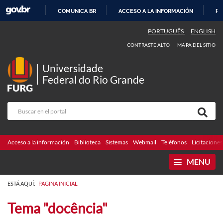
COMUNICA BR
ACCESO A LA INFORMACIÓN
PA
IR
PORTUGUÊS
ENGLISH
AL
CONTRASTE ALTO
MAPA DEL SITIO
CONTENIDO
Universidade
Federal do Rio Grande
Acceso a la información
Biblioteca
Sistemas
Webmail
Teléfonos
Licitaciones
MENU
ESTÁ AQUÍ:
PAGINA INICIAL
Tema "docência"