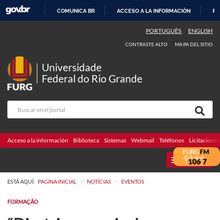
COMUNICA BR
ACCESO A LA INFORMACIÓN
PA
IR
PORTUGUÊS
ENGLISH
AL
CONTRASTE ALTO
MAPA DEL SITIO
CONTENIDO
Universidade
Federal do Rio Grande
Acceso a la información
Biblioteca
Sistemas
Webmail
Teléfonos
Licitaciones
MENU
>
>
ESTÁ AQUÍ:
PAGINA INICIAL
NOTÍCIAS
EVENTOS
FORMAÇÃO