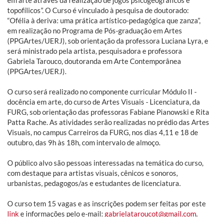
topofílicos”. O Curso é vinculado à pesquisa de doutorado:
“Ofélia à deriva: uma prática artístico-pedagógica que zanza”,
em realização no Programa de Pós-graduação em Artes
(PPGArtes/UERJ), sob orientação da professora Luciana Lyra, e
será ministrado pela artista, pesquisadora e professora
Gabriela Tarouco, doutoranda em Arte Contemporânea
(PPGArtes/UERJ).
O curso será realizado no componente curricular Módulo II -
docência em arte, do curso de Artes Visuais - Licenciatura, da
FURG, sob orientação das professoras Fabiane Pianowski e Rita
Patta Rache. As atividades serão realizadas no prédio das Artes
Visuais, no campus Carreiros da FURG, nos dias 4,11 e 18 de
outubro, das 9h às 18h, com intervalo de almoço.
O público alvo são pessoas interessadas na temática do curso,
com destaque para artistas visuais, cênicos e sonoros,
urbanistas, pedagogos/as e estudantes de licenciatura.
O curso tem 15 vagas e as inscrições podem ser feitas por este
link
e informações pelo e-mail:
gabrielataroucot@gmail.com
.