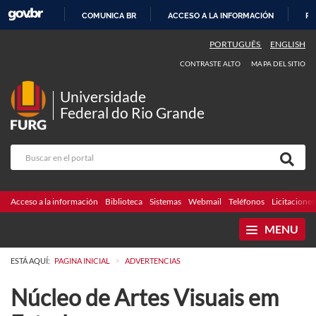
COMUNICA BR
ACCESO A LA INFORMACIÓN
PA
IR
PORTUGUÊS
ENGLISH
AL
CONTRASTE ALTO
MAPA DEL SITIO
CONTENIDO
Universidade
Federal do Rio Grande
Acceso a la información
Biblioteca
Sistemas
Webmail
Teléfonos
Licitaciones
MENU
>
ESTÁ AQUÍ:
PAGINA INICIAL
ADVERTENCIAS
Núcleo de Artes Visuais em