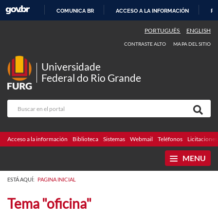
COMUNICA BR
ACCESO A LA INFORMACIÓN
PA
IR
PORTUGUÊS
ENGLISH
AL
CONTRASTE ALTO
MAPA DEL SITIO
CONTENIDO
Universidade
Federal do Rio Grande
Acceso a la información
Biblioteca
Sistemas
Webmail
Teléfonos
Licitaciones
MENU
ESTÁ AQUÍ:
PAGINA INICIAL
Tema "oficina"