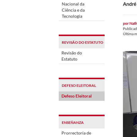
André 
Nacional da
Ciência e da
Tecnologia
por
Nath
Publica
Última m
REVISÃO DO ESTATUTO
Revisão do
Estatuto
DEFESO ELEITORAL
Defeso Eleitoral
ENSEÑANZA
Prorrectoría de