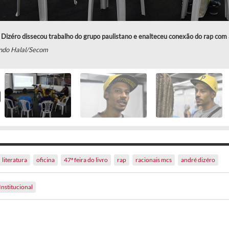
Dizéro dissecou trabalho do grupo paulistano e enalteceu conexão do rap com a
ndo Halal/Secom
literatura
oficina
47ª feira do livro
rap
racionais mcs
andré dizéro
Institucional