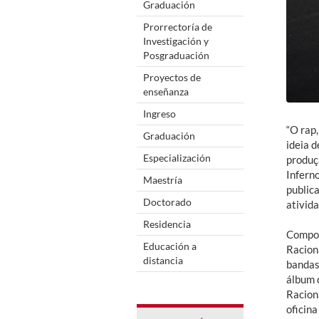
Graduación
Prorrectoría de
Investigación y
Posgraduación
Proyectos de
enseñanza
Ingreso
“O rap
Graduación
ideia d
Especialización
produçã
Inferno
Maestría
public
Doctorado
ativida
Residencia
Compos
Educación a
Racion
distancia
bandas
álbum d
Raciona
oficina