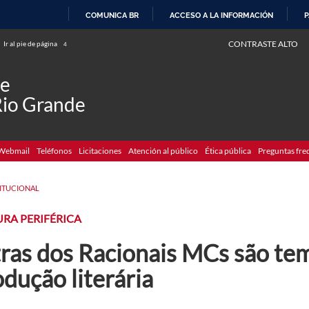
COMUNICA BR
ACCESO A LA INFORMACIÓN
P
IR
CONTRASTE ALTO
Ir al pie de página
4
AL
CONTENIDO
de
Rio Grande
Webmail
Teléfonos
Licitaciones
Atención al público
Ética pública
Preguntas fre
TITUCIONAL
RA PERIFÉRICA
ras dos Racionais MCs são tem
dução literária