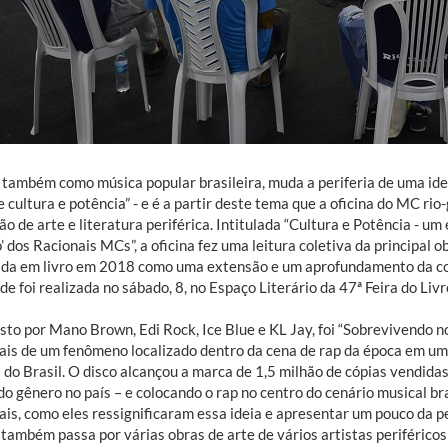
, também como música popular brasileira, muda a periferia de uma ide
e cultura e potência” - e é a partir deste tema que a oficina do MC ri
o de arte e literatura periférica. Intitulada “Cultura e Potência - um
’ dos Racionais MCs”, a oficina fez uma leitura coletiva da principal o
ada em livro em 2018 como uma extensão e um aprofundamento da co
de foi realizada no sábado, 8, no Espaço Literário da 47ª Feira do Li
to por Mano Brown, Edi Rock, Ice Blue e KL Jay, foi “Sobrevivendo n
ais de um fenômeno localizado dentro da cena de rap da época em um
 do Brasil. O disco alcançou a marca de 1,5 milhão de cópias vendida
o gênero no país – e colocando o rap no centro do cenário musical bras
is, como eles ressignificaram essa ideia e apresentar um pouco da pe
 também passa por várias obras de arte de vários artistas periféricos