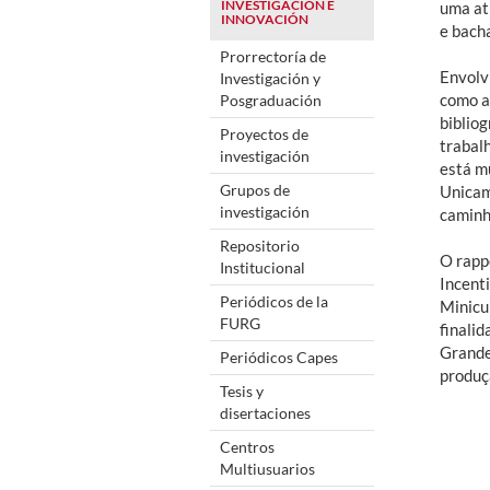
INVESTIGACIÓN E
uma at
INNOVACIÓN
e bach
Prorrectoría de
Envolvi
Investigación y
como a
Posgraduación
bibliog
Proyectos de
trabalh
investigación
está m
Grupos de
Unicam
investigación
caminho
Repositorio
O rapp
Institucional
Incenti
Periódicos de la
Minicu
FURG
finalid
Grande
Periódicos Capes
produçã
Tesis y
disertaciones
Centros
Multiusuarios