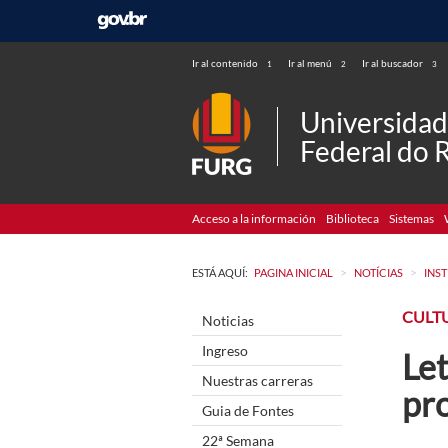
Ir al contenido
Ir al menú
Ir al buscador
1
2
3
Universida
Federal do 
Acceso a la información
Biblioteca
Sistemas
>
>
ESTÁ AQUÍ:
PAGINA INICIAL
NOTÍCIAS
INS
CULTU
Noticias
Ingreso
Let
Nuestras carreras
pro
Guia de Fontes
22ª Semana