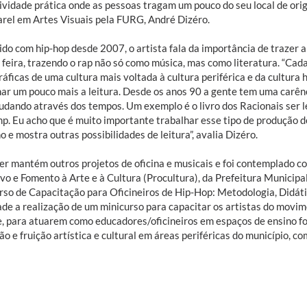
ividade prática onde as pessoas tragam um pouco do seu local de orig
arel em Artes Visuais pela FURG, André Dizéro.
do com hip-hop desde 2007, o artista fala da importância de trazer a
 feira, trazendo o rap não só como música, mas como literatura. “Cad
ráficas de uma cultura mais voltada à cultura periférica e da cultura 
ar um pouco mais a leitura. Desde os anos 90 a gente tem uma carênci
udando através dos tempos. Um exemplo é o livro dos Racionais ser le
p. Eu acho que é muito importante trabalhar esse tipo de produção d
 e mostra outras possibilidades de leitura”, avalia Dizéro.
er mantém outros projetos de oficina e musicais e foi contemplado 
vo e Fomento à Arte e à Cultura (Procultura), da Prefeitura Municipa
rso de Capacitação para Oficineiros de Hip-Hop: Metodologia, Didát
ade a realização de um minicurso para capacitar os artistas do movime
, para atuarem como educadores/oficineiros em espaços de ensino fo
o e fruição artística e cultural em áreas periféricas do município, c