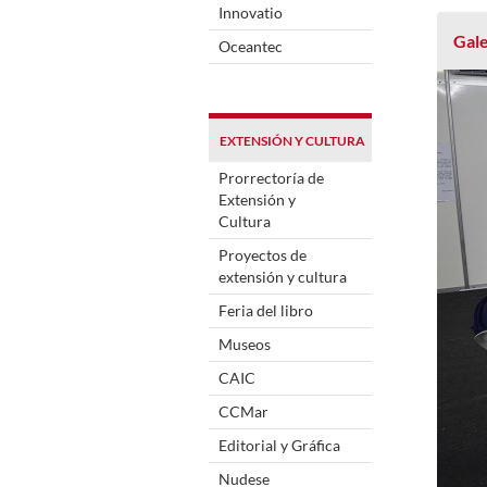
Innovatio
Gale
Oceantec
EXTENSIÓN Y CULTURA
Prorrectoría de
Extensión y
Cultura
Proyectos de
extensión y cultura
Feria del libro
Museos
CAIC
CCMar
Editorial y Gráfica
Nudese