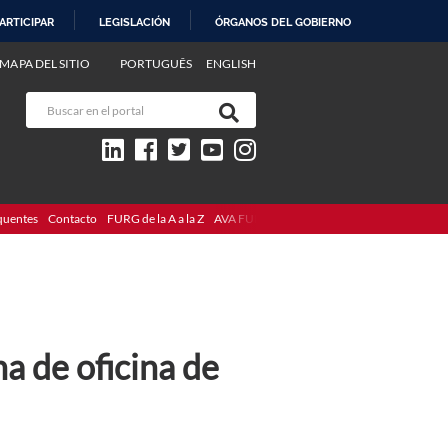
ARTICIPAR
LEGISLACIÓN
ÓRGANOS DEL GOBIERNO
MAPA DEL SITIO
PORTUGUÊS
ENGLISH
quentes
Contacto
FURG de la A a la Z
AVA FURG
a de oficina de