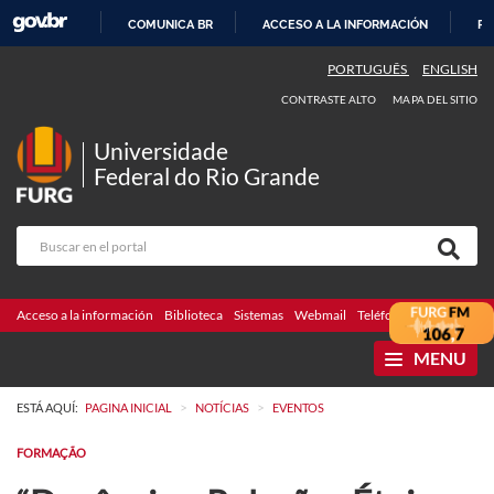
COMUNICA BR
ACCESO A LA INFORMACIÓN
PA
IR
PORTUGUÊS
ENGLISH
AL
CONTRASTE ALTO
MAPA DEL SITIO
CONTENIDO
Universidade
Federal do Rio Grande
Acceso a la información
Biblioteca
Sistemas
Webmail
Teléfonos
Licitaciones
MENU
>
>
ESTÁ AQUÍ:
PAGINA INICIAL
NOTÍCIAS
EVENTOS
FORMAÇÃO