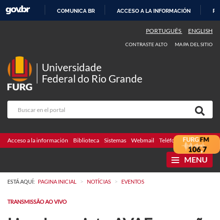
COMUNICA BR
ACCESO A LA INFORMACIÓN
PA
IR
PORTUGUÊS
ENGLISH
AL
CONTRASTE ALTO
MAPA DEL SITIO
CONTENIDO
Universidade
Federal do Rio Grande
Acceso a la información
Biblioteca
Sistemas
Webmail
Teléfonos
Licitaciones
MENU
>
>
ESTÁ AQUÍ:
PAGINA INICIAL
NOTÍCIAS
EVENTOS
TRANSMISSÃO AO VIVO