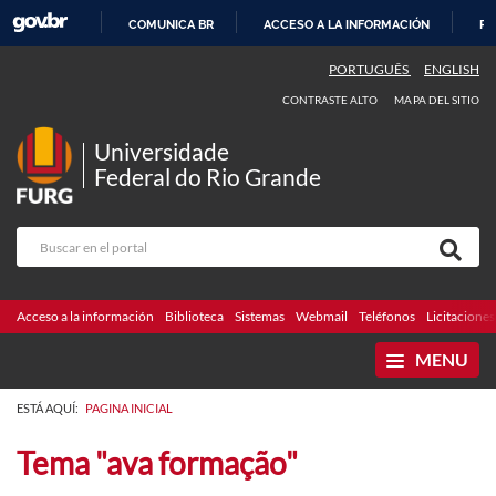
COMUNICA BR
ACCESO A LA INFORMACIÓN
PA
IR
PORTUGUÊS
ENGLISH
AL
CONTRASTE ALTO
MAPA DEL SITIO
CONTENIDO
Universidade
Federal do Rio Grande
Acceso a la información
Biblioteca
Sistemas
Webmail
Teléfonos
Licitaciones
MENU
ESTÁ AQUÍ:
PAGINA INICIAL
Tema "ava formação"