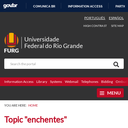
COMUNICA BR
INFORMATION ACCESS
PARTICI
SKIP
PORTUGUÊS
ESPAÑOL
TO
HIGH CONTRAST
SITE MAP
CONTENT
Universidade
Federal do Rio Grande
Information Access
Library
Systems
Webmail
Telephones
Bidding
Ombuds
MENU
YOU ARE HERE:
HOME
Topic "enchentes"