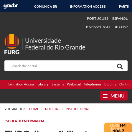
COMUNICA BR
INFORMATION ACCESS
PARTICI
SKIP
PORTUGUÊS
ESPAÑOL
TO
HIGH CONTRAST
SITE MAP
CONTENT
Universidade
Federal do Rio Grande
Information Access
Library
Systems
Webmail
Telephones
Bidding
Ombuds
MENU
>
>
YOU ARE HERE:
HOME
NOTÍCIAS
INSTITUCIONAL
ESCOLA DE ENFERMAGEM