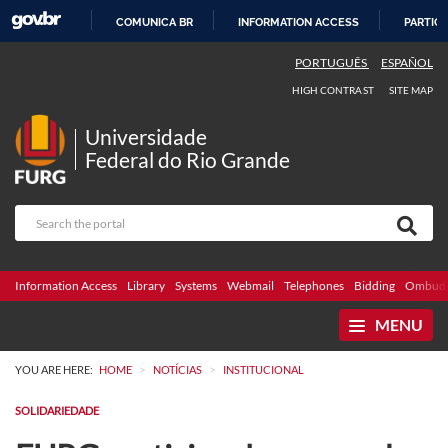
COMUNICA BR
INFORMATION ACCESS
PARTICI
SKIP
PORTUGUÊS
ESPAÑOL
TO
HIGH CONTRAST
SITE MAP
CONTENT
Universidade
Federal do Rio Grande
Information Access
Library
Systems
Webmail
Telephones
Bidding
Ombuds
MENU
>
>
YOU ARE HERE:
HOME
NOTÍCIAS
INSTITUCIONAL
SOLIDARIEDADE