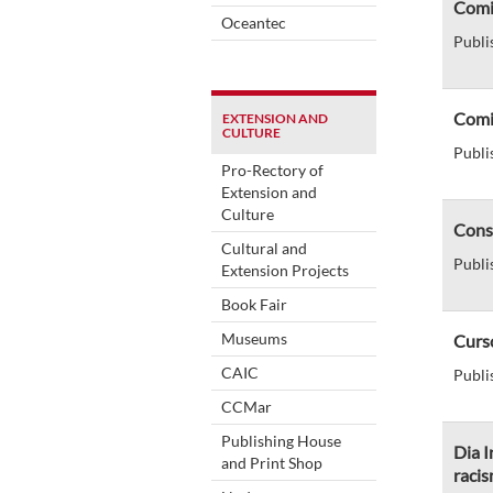
Comi
Oceantec
Publi
Comi
EXTENSION AND
CULTURE
Publi
Pro-Rectory of
Extension and
Culture
Cons
Cultural and
Publi
Extension Projects
Book Fair
Museums
Curs
CAIC
Publi
CCMar
Publishing House
Dia I
and Print Shop
raci