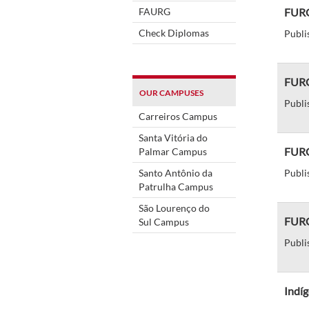
FAURG
FURG
Check Diplomas
Publi
FURG 
OUR CAMPUSES
Publi
Carreiros Campus
Santa Vitória do
FURG 
Palmar Campus
Santo Antônio da
Publi
Patrulha Campus
São Lourenço do
FURG 
Sul Campus
Publi
Indíg