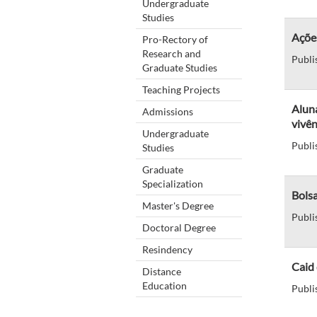
Undergraduate
Studies
Açõe
Pro-Rectory of
Research and
Publi
Graduate Studies
Teaching Projects
Aluna
Admissions
vivên
Undergraduate
Publi
Studies
Graduate
Specialization
Bolsa
Master's Degree
Publi
Doctoral Degree
Resindency
Caid 
Distance
Education
Publi