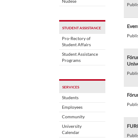
Nudese
Publi
Event
STUDENT ASSISTANCE
Publi
Pro-Rectory of
Student Affairs
Student Assistance
Fórum
Programs
Unive
Publi
SERVICES
Fóru
Students
Publi
Employees
Community
FURG
University
Calendar
Publi