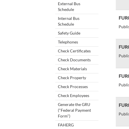
External Bus
Schedule
FURG 
Internal Bus
Schedule
Publi
Safety Guide
Telephones
FURG
Check Certificates
Publi
Check Documents
Check Materials
FURG
Check Property
Publi
Check Processes
Check Employees
Generate the GRU
FURG 
("Federal Payment
Publi
Form")
FAHERG