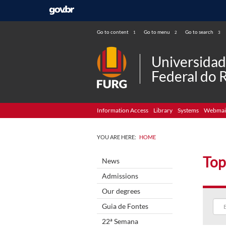
Go to content
Go to menu
Go to search
1
2
3
Universida
Federal do 
Information Access
Library
Systems
Webmai
YOU ARE HERE:
HOME
Top
News
Admissions
Our degrees
Guia de Fontes
22ª Semana