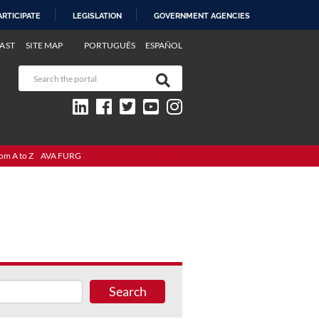
ARTICIPATE
LEGISLATION
GOVERNMENT AGENCIES
AST
SITE MAP
PORTUGUÊS
ESPAÑOL
om A to Z
AVA FURG
Search