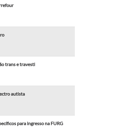
rrefour
bro
o trans e travesti
ectro autista
pecíficos para ingresso na FURG