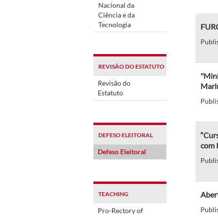
Nacional da
Ciência e da
Tecnologia
FURG
Publi
REVISÃO DO ESTATUTO
"Minh
Revisão do
Mari
Estatuto
Publi
“Curs
DEFESO ELEITORAL
com 
Defeso Eleitoral
Publi
Abert
TEACHING
Publi
Pro-Rectory of