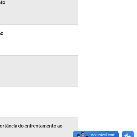
nto
ão
portância do enfrentamento ao