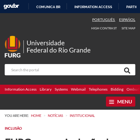
COMUNICA BR
INFORMATION ACCESS
PARTICI
SKIP
PORTUGUÊS
ESPAÑOL
TO
HIGH CONTRAST
SITE MAP
CONTENT
Universidade
Federal do Rio Grande
Information Access
Library
Systems
Webmail
Telephones
Bidding
Ombuds
MENU
>
>
YOU ARE HERE:
HOME
NOTÍCIAS
INSTITUCIONAL
INCLUSÃO