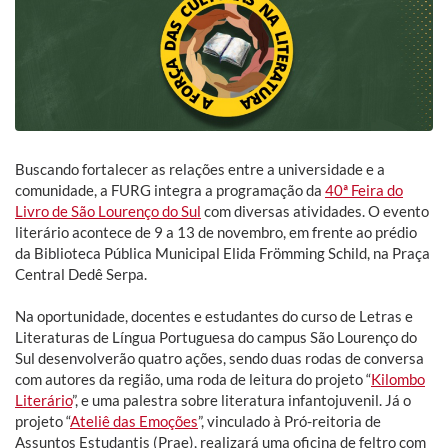
Buscando fortalecer as relações entre a universidade e a
comunidade, a FURG integra a programação da
40ª Feira do
Livro de São Lourenço do Sul
com diversas atividades. O evento
literário acontece de 9 a 13 de novembro, em frente ao prédio
da Biblioteca Pública Municipal Elida Frömming Schild, na Praça
Central Dedê Serpa.
Na oportunidade, docentes e estudantes do curso de Letras e
Literaturas de Língua Portuguesa do campus São Lourenço do
Sul desenvolverão quatro ações, sendo duas rodas de conversa
com autores da região, uma roda de leitura do projeto “
Kilombo
Literário
”, e uma palestra sobre literatura infantojuvenil. Já o
projeto “
Ateliê das Emoções
”, vinculado à Pró-reitoria de
Assuntos Estudantis (Prae), realizará uma oficina de feltro com