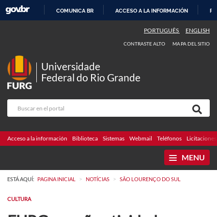
COMUNICA BR
ACCESO A LA INFORMACIÓN
PA
IR
PORTUGUÊS
ENGLISH
AL
CONTRASTE ALTO
MAPA DEL SITIO
CONTENIDO
Universidade
Federal do Rio Grande
Acceso a la información
Biblioteca
Sistemas
Webmail
Teléfonos
Licitaciones
MENU
>
>
ESTÁ AQUÍ:
PAGINA INICIAL
NOTÍCIAS
SÃO LOURENÇO DO SUL
CULTURA