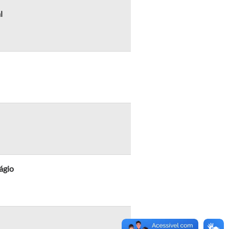
l
ágio