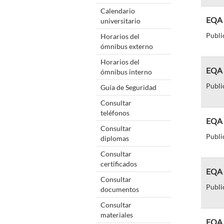
Calendario
EQA d
universitario
Publi
Horarios del
ómnibus externo
Horarios del
EQA d
ómnibus interno
Publi
Guía de Seguridad
Consultar
teléfonos
EQA d
Consultar
Publi
diplomas
Consultar
certificados
EQA 
Consultar
Publi
documentos
Consultar
materiales
EQA d