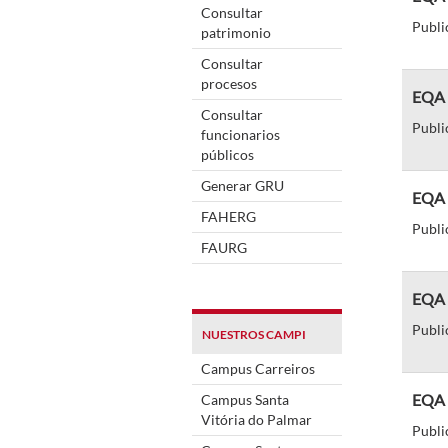
Consultar
Publi
patrimonio
Consultar
procesos
EQA d
Consultar
Publi
funcionarios
públicos
Generar GRU
EQA d
FAHERG
Publi
FAURG
EQA d
Publi
NUESTROS CAMPI
Campus Carreiros
EQA d
Campus Santa
Vitória do Palmar
Publi