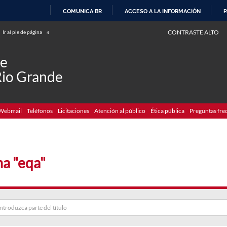
COMUNICA BR
ACCESO A LA INFORMACIÓN
P
IR
CONTRASTE ALTO
Ir al pie de página
4
AL
CONTENIDO
de
Rio Grande
Webmail
Teléfonos
Licitaciones
Atención al público
Ética pública
Preguntas fre
a "eqa"