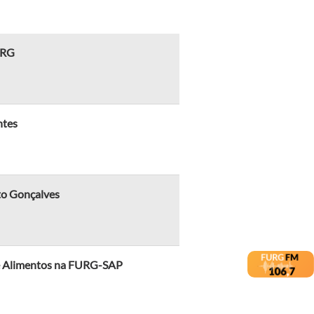
URG
ntes
to Gonçalves
 de Alimentos na FURG-SAP