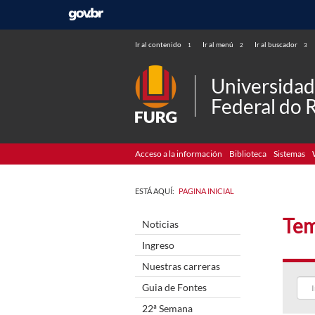
Ir al contenido
Ir al menú
Ir al buscador
1
2
3
Universida
Federal do 
Acceso a la información
Biblioteca
Sistemas
ESTÁ AQUÍ:
PAGINA INICIAL
Tem
Noticias
Ingreso
Nuestras carreras
Guia de Fontes
22ª Semana