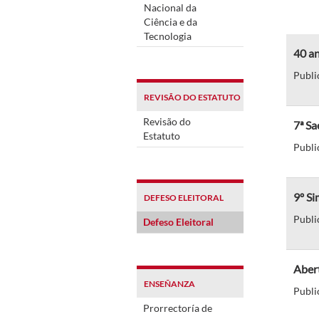
Nacional da
Ciência e da
Tecnologia
40 a
Publi
REVISÃO DO ESTATUTO
Revisão do
7ª Sa
Estatuto
Publi
9º S
DEFESO ELEITORAL
Publi
Defeso Eleitoral
Aber
ENSEÑANZA
Publi
Prorrectoría de