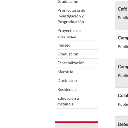
Graduación
Café 
Prorrectoría de
Investigación y
Publi
Posgraduación
Proyectos de
enseñanza
Camp
Ingreso
Publi
Graduación
Especialización
Campu
Maestría
Publi
Doctorado
Residencia
Colab
Educación a
distancia
Publi
Defe