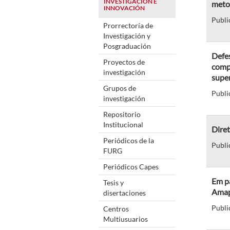
INVESTIGACIÓN E
meto
INNOVACIÓN
Publi
Prorrectoría de
Investigación y
Posgraduación
Defe
Proyectos de
compo
investigación
super
Grupos de
Publi
investigación
Repositorio
Institucional
Dire
Periódicos de la
Publi
FURG
Periódicos Capes
Em p
Tesis y
Ama
disertaciones
Publi
Centros
Multiusuarios