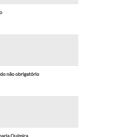
o
do não obrigatório
haria Química