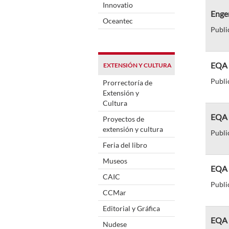
Innovatio
Enge
Oceantec
Publi
EQA 
EXTENSIÓN Y CULTURA
Publi
Prorrectoría de
Extensión y
Cultura
EQA 
Proyectos de
extensión y cultura
Publi
Feria del libro
Museos
EQA d
CAIC
Publi
CCMar
Editorial y Gráfica
EQA d
Nudese