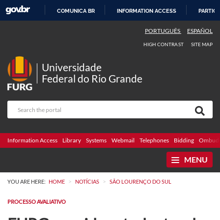
COMUNICA BR
INFORMATION ACCESS
PARTICI
SKIP
PORTUGUÊS
ESPAÑOL
TO
HIGH CONTRAST
SITE MAP
CONTENT
Universidade
Federal do Rio Grande
Information Access
Library
Systems
Webmail
Telephones
Bidding
Ombuds
MENU
>
>
YOU ARE HERE:
HOME
NOTÍCIAS
SÃO LOURENÇO DO SUL
PROCESSO AVALIATIVO