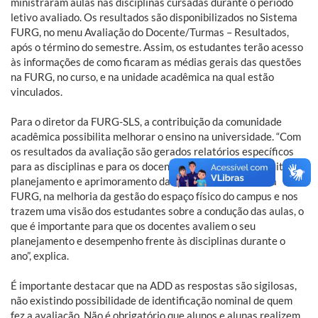
ministraram aulas nas disciplinas cursadas durante o período
letivo avaliado. Os resultados são disponibilizados no Sistema
FURG, no menu Avaliação do Docente/Turmas – Resultados,
após o término do semestre. Assim, os estudantes terão acesso
às informações de como ficaram as médias gerais das questões
na FURG, no curso, e na unidade acadêmica na qual estão
vinculados.
Para o diretor da FURG-SLS, a contribuição da comunidade
acadêmica possibilita melhorar o ensino na universidade. “Com
os resultados da avaliação são gerados relatórios específicos
para as disciplinas e para os docentes, o que nos ajuda muito no
planejamento e aprimoramento das políticas de ensino da
FURG, na melhoria da gestão do espaço físico do campus e nos
trazem uma visão dos estudantes sobre a condução das aulas, o
que é importante para que os docentes avaliem o seu
planejamento e desempenho frente às disciplinas durante o
ano”, explica.
É importante destacar que na ADD as respostas são sigilosas,
não existindo possibilidade de identificação nominal de quem
fez a avaliação. Não é obrigatório que alunos e alunas realizem