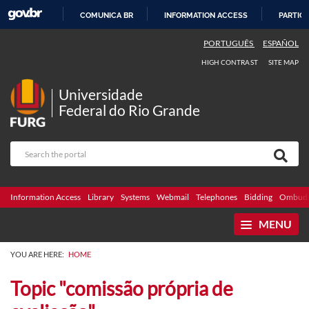
COMUNICA BR
INFORMATION ACCESS
PARTICI
SKIP
PORTUGUÊS
ESPAÑOL
TO
HIGH CONTRAST
SITE MAP
CONTENT
Universidade
Federal do Rio Grande
Information Access
Library
Systems
Webmail
Telephones
Bidding
Ombuds
MENU
YOU ARE HERE:
HOME
Topic "comissão própria de