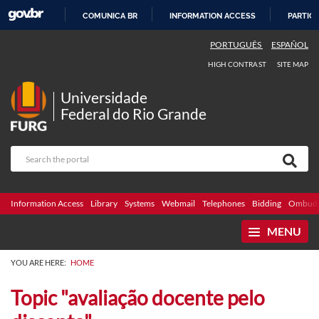
COMUNICA BR
INFORMATION ACCESS
PARTICI
SKIP
PORTUGUÊS
ESPAÑOL
TO
HIGH CONTRAST
SITE MAP
CONTENT
Universidade
Federal do Rio Grande
Information Access
Library
Systems
Webmail
Telephones
Bidding
Ombuds
MENU
YOU ARE HERE:
HOME
Topic "avaliação docente pelo