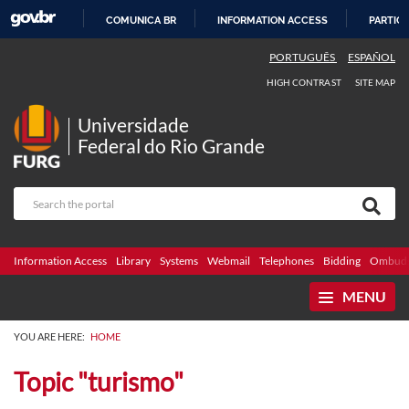
COMUNICA BR
INFORMATION ACCESS
PARTICI
SKIP
PORTUGUÊS
ESPAÑOL
TO
HIGH CONTRAST
SITE MAP
CONTENT
Universidade
Federal do Rio Grande
Information Access
Library
Systems
Webmail
Telephones
Bidding
Ombuds
MENU
YOU ARE HERE:
HOME
Topic "turismo"