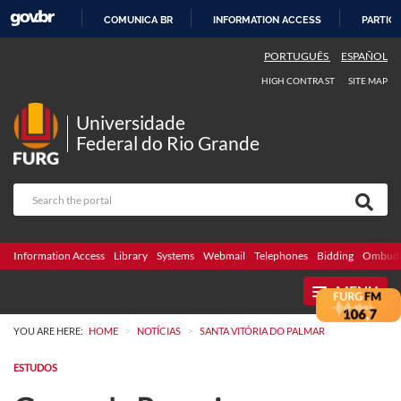
COMUNICA BR
INFORMATION ACCESS
PARTICI
SKIP
PORTUGUÊS
ESPAÑOL
TO
HIGH CONTRAST
SITE MAP
CONTENT
Universidade
Federal do Rio Grande
Information Access
Library
Systems
Webmail
Telephones
Bidding
Ombuds
MENU
>
>
YOU ARE HERE:
HOME
NOTÍCIAS
SANTA VITÓRIA DO PALMAR
ESTUDOS