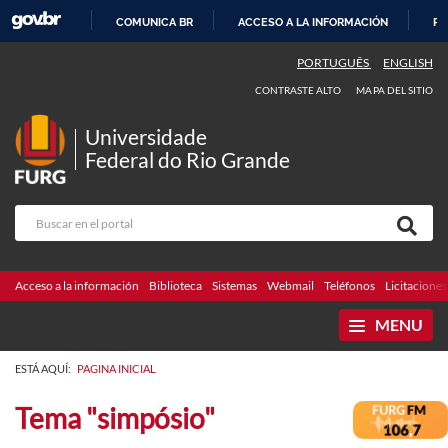
COMUNICA BR
ACCESO A LA INFORMACIÓN
PA
IR
PORTUGUÊS
ENGLISH
AL
CONTRASTE ALTO
MAPA DEL SITIO
CONTENIDO
Universidade
Federal do Rio Grande
Acceso a la información
Biblioteca
Sistemas
Webmail
Teléfonos
Licitaciones
MENU
ESTÁ AQUÍ:
PAGINA INICIAL
Tema "simpósio"