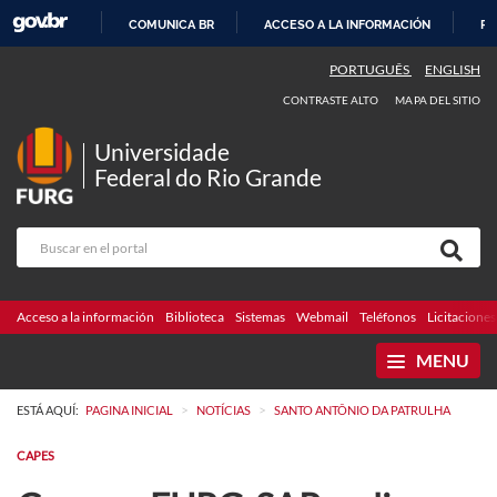
COMUNICA BR
ACCESO A LA INFORMACIÓN
PA
IR
PORTUGUÊS
ENGLISH
AL
CONTRASTE ALTO
MAPA DEL SITIO
CONTENIDO
Universidade
Federal do Rio Grande
Acceso a la información
Biblioteca
Sistemas
Webmail
Teléfonos
Licitaciones
MENU
>
>
ESTÁ AQUÍ:
PAGINA INICIAL
NOTÍCIAS
SANTO ANTÔNIO DA PATRULHA
CAPES