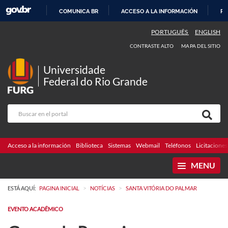
COMUNICA BR
ACCESO A LA INFORMACIÓN
PA
IR
PORTUGUÊS
ENGLISH
AL
CONTRASTE ALTO
MAPA DEL SITIO
CONTENIDO
Universidade
Federal do Rio Grande
Acceso a la información
Biblioteca
Sistemas
Webmail
Teléfonos
Licitaciones
MENU
>
>
ESTÁ AQUÍ:
PAGINA INICIAL
NOTÍCIAS
SANTA VITÓRIA DO PALMAR
EVENTO ACADÊMICO