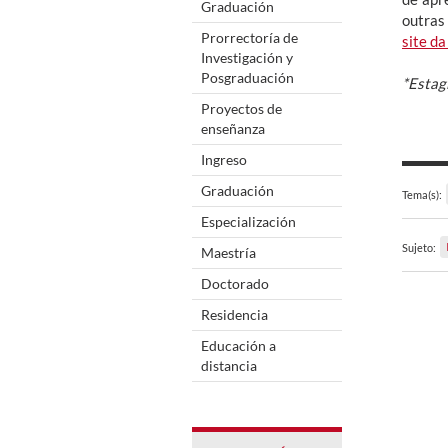
Graduación
outras
Prorrectoría de
site d
Investigación y
Posgraduación
*Estag
Proyectos de
enseñanza
Ingreso
Graduación
Tema(s):
Especialización
Sujeto:
Maestría
Doctorado
Residencia
Educación a
distancia