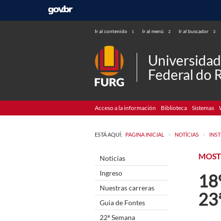
Ir al contenido
Ir al menú
Ir al buscador
1
2
3
Universida
Federal do 
Acceso a la información
Biblioteca
Sistemas
>
>
ESTÁ AQUÍ:
PAGINA INICIAL
NOTÍCIAS
INS
MOST
Noticias
Ingreso
18
Nuestras carreras
23
Guia de Fontes
22ª Semana