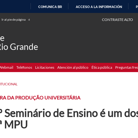
COMUNICA BR
ACCESO A LA INFORMACIÓN
P
IR
CONTRASTE ALTO
Ir al pie de página
4
AL
CONTENIDO
de
Rio Grande
Webmail
Teléfonos
Licitaciones
Atención al público
Ética pública
Preguntas fre
TITUCIONAL
RA DA PRODUÇÃO UNIVERSITÁRIA
º Seminário de Ensino é um do
ª MPU