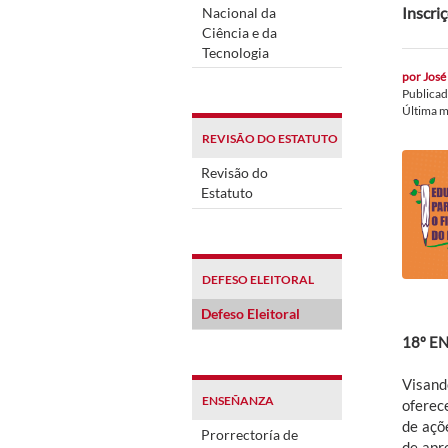
Inscri
Nacional da
Ciência e da
Tecnologia
por
José 
Publica
Última m
REVISÃO DO ESTATUTO
Revisão do
Estatuto
DEFESO ELEITORAL
Defeso Eleitoral
18º E
Visand
ENSEÑANZA
oferec
de açõ
Prorrectoría de
de apr