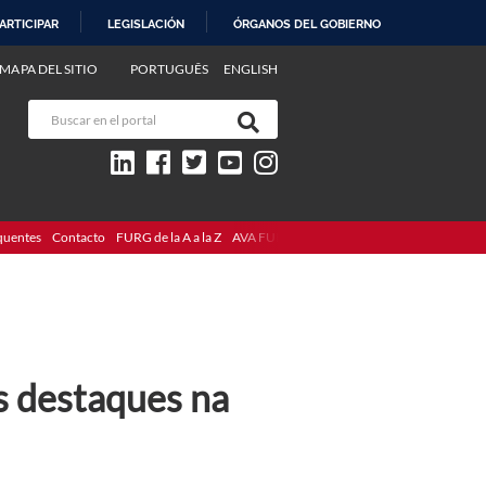
ARTICIPAR
LEGISLACIÓN
ÓRGANOS DEL GOBIERNO
MAPA DEL SITIO
PORTUGUÊS
ENGLISH
quentes
Contacto
FURG de la A a la Z
AVA FURG
s destaques na