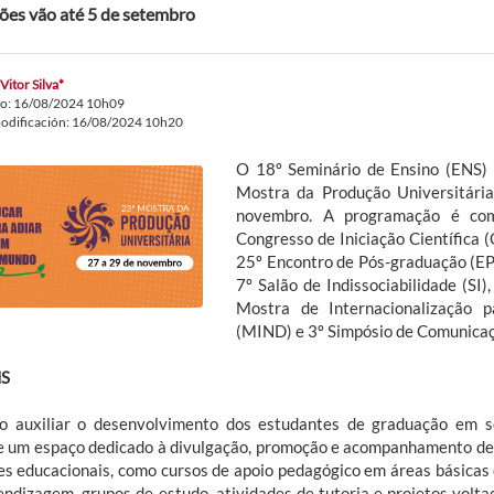
ções vão até 5 de setembro
Vitor Silva*
do: 16/08/2024 10h09
odificación: 16/08/2024 10h20
O 18º Seminário de Ensino (ENS)
Mostra da Produção Universitári
novembro. A programação é com
Congresso de Iniciação Científica 
25º Encontro de Pós-graduação (EP
7º Salão de Indissociabilidade (SI
Mostra de Internacionalização p
(MIND) e 3º Simpósio de Comunicaç
NS
o auxiliar o desenvolvimento dos estudantes de graduação em s
e um espaço dedicado à divulgação, promoção e acompanhamento de
es educacionais, como cursos de apoio pedagógico em áreas básicas
endizagem, grupos de estudo, atividades de tutoria e projetos volta