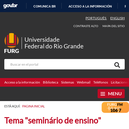
COMUNICA BR
ACCESO A LA INFORMACIÓN
PA
IR
PORTUGUÊS
ENGLISH
AL
CONTRASTE ALTO
MAPA DEL SITIO
CONTENIDO
Universidade
Federal do Rio Grande
Acceso a la información
Biblioteca
Sistemas
Webmail
Teléfonos
Licitaciones
MENU
ESTÁ AQUÍ:
PAGINA INICIAL
Tema "seminário de ensino"