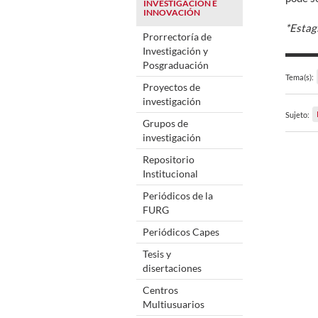
INVESTIGACIÓN E
INNOVACIÓN
*Estagi
Prorrectoría de
Investigación y
Posgraduación
Tema(s):
Proyectos de
investigación
Sujeto:
Grupos de
investigación
Repositorio
Institucional
Periódicos de la
FURG
Periódicos Capes
Tesis y
disertaciones
Centros
Multiusuarios