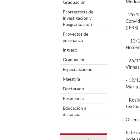
Mediaç
Graduación
Prorrectoría de
- 29/1
Investigación y
Convid
Posgraduación
(IFRS).
Proyectos de
enseñanza
- 13/1
Homena
Ingreso
Graduación
- 26/1
Vinhas
Especialización
Maestría
- 12/1
Maria 
Doctorado
Residencia
- Resi
textos
Educación a
distancia
Os enc
Este e
pode s