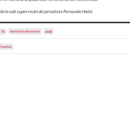
ário sob supervisão do jornalista Fernando Halal.
ila
seminário de ensino
ppgl
Eventos