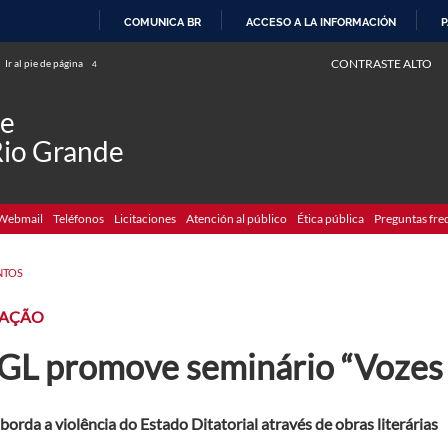
COMUNICA BR
ACCESO A LA INFORMACIÓN
P
IR
CONTRASTE ALTO
Ir al pie de página
4
AL
CONTENIDO
de
Rio Grande
Webmail
Teléfonos
Licitaciones
Atención al público
Ética pública
Preguntas fre
NTOS
AÇÃO
GL promove seminário “Vozes 
borda a violência do Estado Ditatorial através de obras literárias