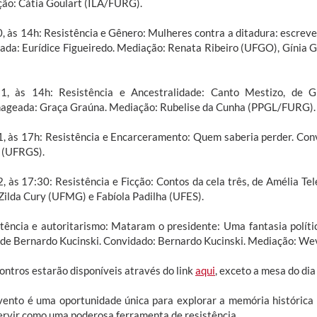
ão: Cátia Goulart (ILA/FURG).
0, às 14h: Resistência e Gênero: Mulheres contra a ditadura: escrev
ada: Eurídice Figueiredo. Mediação: Renata Ribeiro (UFGO), Gínia
1, às 14h: Resistência e Ancestralidade: Canto Mestizo, de G
geada: Graça Graúna. Mediação: Rubelise da Cunha (PPGL/FURG).
1, às 17h: Resistência e Encarceramento: Quem saberia perder. Con
 (UFRGS).
2, às 17:30: Resistência e Ficção: Contos da cela três, de Amélia Te
Zilda Cury (UFMG) e Fabíola Padilha (UFES).
stência e autoritarismo: Mataram o presidente: Uma fantasia polític
 de Bernardo Kucinski. Convidado: Bernardo Kucinski. Mediação: Wev
ontros estarão disponíveis através do link
aqui
, exceto a mesa do di
vento é uma oportunidade única para explorar a memória histórica 
ervir como uma poderosa ferramenta de resistência.