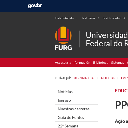
Ir al contenido
Ir al menú
Ir al buscador
1
2
3
Universida
Federal do 
Acceso a la información
Biblioteca
Sistemas
>
>
ESTÁ AQUÍ:
PAGINA INICIAL
NOTÍCIAS
EVE
EDUC
Noticias
Ingreso
PP
Nuestras carreras
Guia de Fontes
Ação a
22ª Semana