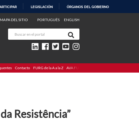
ARTICIPAR
LEGISLACIÓN
ÓRGANOS DEL GOBIERNO
MAPA DEL SITIO
PORTUGUÊS
ENGLISH
quentes
Contacto
FURG de la A a la Z
AVA FURG
da Resistência”