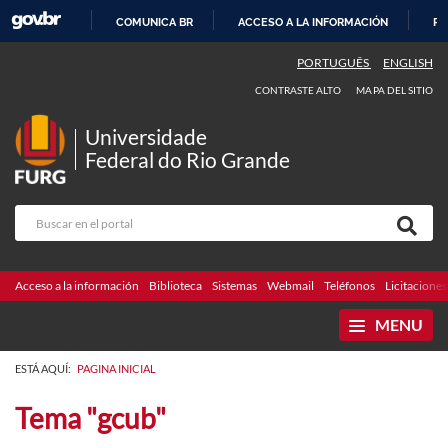
COMUNICA BR
ACCESO A LA INFORMACIÓN
PA
IR
PORTUGUÊS
ENGLISH
AL
CONTRASTE ALTO
MAPA DEL SITIO
CONTENIDO
Universidade
Federal do Rio Grande
Acceso a la información
Biblioteca
Sistemas
Webmail
Teléfonos
Licitaciones
MENU
ESTÁ AQUÍ:
PAGINA INICIAL
Tema "gcub"