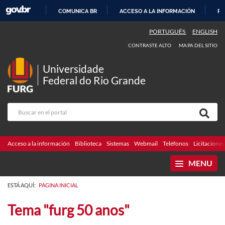
COMUNICA BR
ACCESO A LA INFORMACIÓN
PA
IR
PORTUGUÊS
ENGLISH
AL
CONTRASTE ALTO
MAPA DEL SITIO
CONTENIDO
Universidade
Federal do Rio Grande
Acceso a la información
Biblioteca
Sistemas
Webmail
Teléfonos
Licitaciones
MENU
ESTÁ AQUÍ:
PAGINA INICIAL
Tema "furg 50 anos"